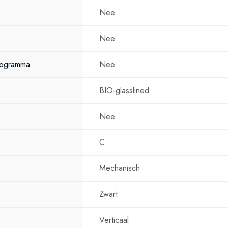
Badkamers met 
Nee
Nieuwbouwwon
Nee
Renovatieprojec
rogramma
Nee
Vakantiehuizen
Kantoren
BIO-glasslined
Bedrijfsruimtes
Nee
Belangri
C
Exclusieve matz
Mechanisch
80 liter warmwat
Eenvoudige han
Zwart
Betrouwbare tem
Verticaal