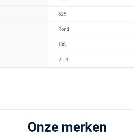
maken hem ideaa
perfect aansluit 
825
kiest u voor co
Rond
138
2 - 3
Onze merken