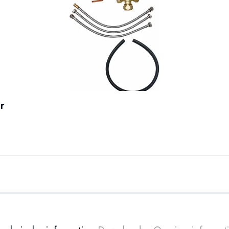
voldoende warm 
warmteverdeling 
comfortabel war
Perfect voor ge
Energie 
De hoogwaardige
Hierdoor hoeft 
r
resulteert in ee
Zo combineert d
Gebouwd
gebruik
Eldom staat al j
Spectra-serie is
constructie die 