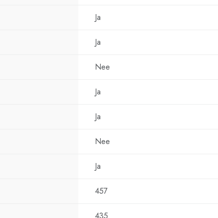
Energiezuinige 
Ja
Hoogwaardige th
Ja
Stijlvol modern 
Robuuste constru
Nee
Lange levensduu
Ja
Betrouwbare wa
Ja
Waarom 
Spectra
Nee
Zoekt u een zwart
Ja
energiezuinige w
warmwatervoorzi
457
Zwart de perfect
Zijn moderne uit
435