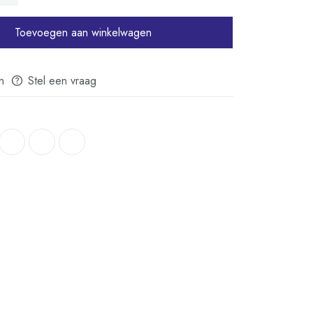
n bij hedendaagse interieurtrends met zwarte kranen,
n accessoires.
Toevoegen aan winkelwagen
 boiler niet alleen een praktische keuze, maar ook een
er.
n
Stel een vraag
ige bediening zonder
ge functies
emperatuurregeling maakt de bediening overzichtelijk en
t één draaiknop stelt u eenvoudig de gewenste
 in.
e bediening staat bekend om haar lange levensduur,
uik en minimale onderhoud.
dat iedere dag beschikbaar
warming zorgt ervoor dat u altijd beschikt over