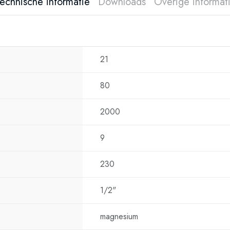
echnische informatie
Downloads
Overige informat
Daarmee vormt d
woning.
Veilighe
21
De Eldom Spectr
beveiligingssyst
80
normale gebrui
Zo geniet u dag
2000
veiligheid.
9
Ideaal v
De Eldom S
230
geschikt 
1/2"
Moderne wonin
Luxe appartemen
magnesium