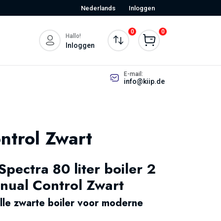
Nederlands
Inloggen
0
0
Hallo!
Inloggen
E-mail:
info@kiip.de
ntrol Zwart
pectra 80 liter boiler 2
ual Control Zwart
olle zwarte boiler voor moderne