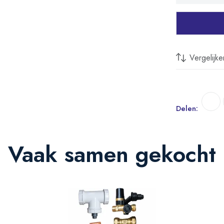
sluit perfect aa
douchewanden e
Hierdoor is deze
stijlvolle blikvang
Vergelijke
Eenvoud
overbodi
De handmatige t
Delen:
betrouwbaar. Me
watertemperatuur
Vaak samen gekocht
Deze mechanisch
eenvoudige gebr
Comfort 
is
De krachtige ver