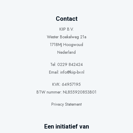
Contact
KIIP B.V.
Wester Boekelweg 21a
1718MJ Hoogwoud
Nederland
Tel: 0229 842424
Email:
info@kiip-bv.nl
KVK: 64957195
BTW nummer: NL855920853B01
Privacy Statement
Een initiatief van