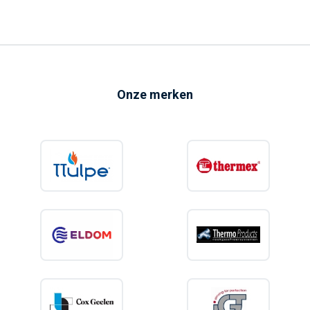
2.000 Watt vermogen (2 x 1.000 W)
Dry Heating-technologie
Twee droge verwarmingselementen
Onze merken
Minder kalkvorming
Onderhoudsvriendelijk
Geëmailleerde binnen-tank met zirkoniumcoating
Twee magnesiumanodes
Mechanische temperatuurregeling
ECO-stand
Antivriesfunctie
Uitstekende thermische isolatie