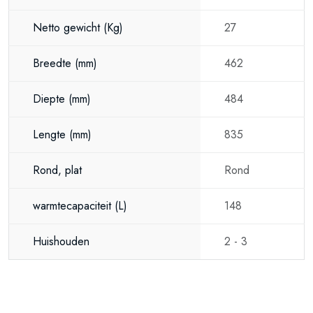
Veiligheid staat centraal bij de Eldom Eureka.
Netto gewicht
(Kg)
27
De boiler is uitgerust met:
Breedte
(mm)
462
Zesvoudig veiligheidssysteem
Oververhittingsbeveiliging
Diepte
(mm)
484
Capillaire veiligheidsthermostaat
Lengte
(mm)
835
Gecombineerd veiligheidsventiel
Rond, plat
Rond
IP24 spatwaterbescherming
warmtecapaciteit
(L)
148
CE-certificering
Zo bent u verzekerd van een veilige en betrouwbare
Huishouden
2 - 3
warmwatervoorziening.
Belangrijkste voordelen
80 liter inhoud