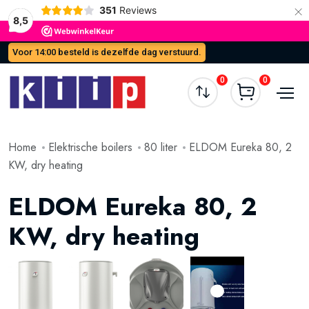
×
351
Reviews
8,5
Voor 14:00 besteld is dezelfde dag verstuurd.
0
0
Home
Elektrische boilers
80 liter
ELDOM Eureka 80, 2
KW, dry heating
ELDOM Eureka 80, 2
KW, dry heating