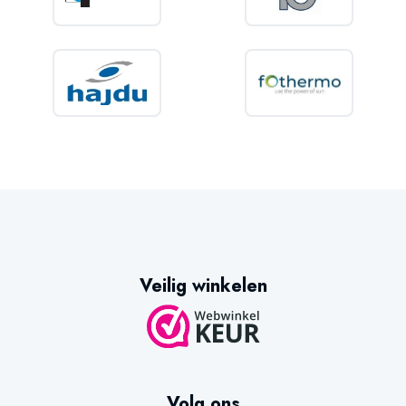
Verticale wandmontage
Europese topkwaliteit
Waarom kiezen voor de Eldom
Eureka 80?
De Eldom Eureka 80 liter boiler is dé ideale keuze voor wie een
duurzame, onderhoudsarme en energiezuinige elektrische boiler zoekt.
Dankzij de Dry Heating-technologie, de dubbele droge
verwarmingselementen en de hoogwaardige corrosiebescherming levert
deze boiler jarenlang betrouwbare prestaties met minimale
Veilig winkelen
onderhoudskosten.
Of u nu een woning, appartement, vakantiewoning of chalet van warm
water wilt voorzien, de Eldom Eureka 80 biedt een uitstekende
combinatie van comfort, betrouwbaarheid en een scherpe prijs.
Doosinhoud:
Volg ons