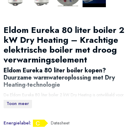
Eldom Eureka 80 liter boiler 2
kW Dry Heating – Krachtige
elektrische boiler met droog
verwarmingselement
Eldom Eureka 80 liter boiler kopen?
Duurzame warmwateroplossing met Dry
Heating-technologie
De Eldom Eureka 80 liter boiler 2 kW Dry Heating is ontwikkeld voor
huishoudens die op zoek zijn naar een betrouwbare, energiezuinige en
Toon meer
onderhoudsvriendelijke warmwaterboiler. Dankzij het innovatieve droge
verwarmingselement (Dry Heating) komt het verwarmingselement niet
Energielabel:
Datasheet
rechtstreeks in contact met het water. Hierdoor ontstaat aanzienlijk
minder kalkaanslag, blijft het rendement hoog en gaat de boiler veel