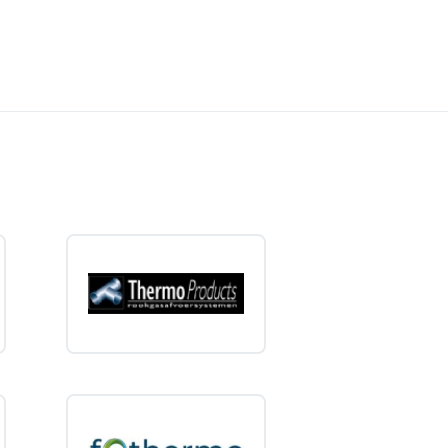
f meerdere tappunten tegelijk, zoals douche en wastafel.
gingen, zoals:
erdruk.
n standby-verlies
zoals bij een boiler. Dit maakt een