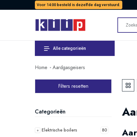
Voor 14:00 besteld is dezelfde dag verstuurd.
Alle categorieën
Home
Aardgasgeisers
Filters resetten
Aa
Categorieën
Aar
Elektrische boilers
80
+