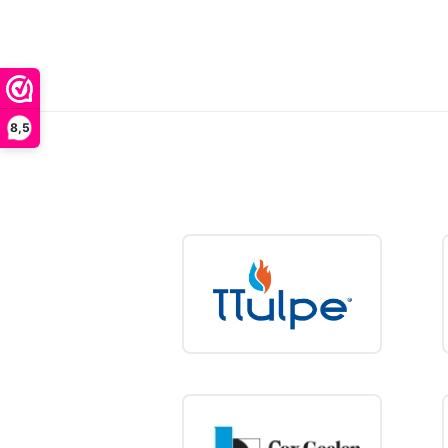
Buffertanks
1
een kou
Afhankel
Veil
8,5
Modern
vlambeve
oververh
beveilig
Dit zorg
Ener
Doordat
aardgasg