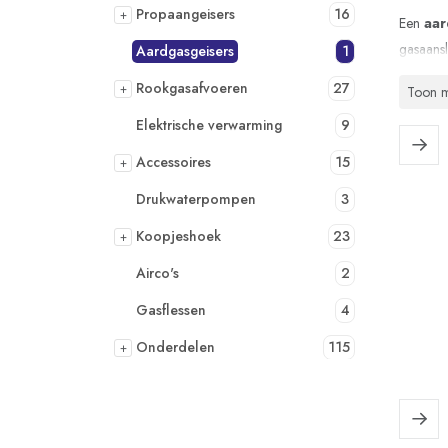
Propaangeisers
16
+
Een
aar
gasaansl
Aardgasgeisers
1
voorraad
Rookgasafvoeren
27
+
Toon 
Aardgas
Elektrische verwarming
9
constant
Accessoires
15
+
Wat 
Drukwaterpompen
3
Een
aar
Koopjeshoek
23
+
alleen w
van auto
Airco's
2
Gesc
Gasflessen
4
Onderdelen
115
Aardgas
+
Boilers op gas
2
een vast
Zonneboiler
2
een rook