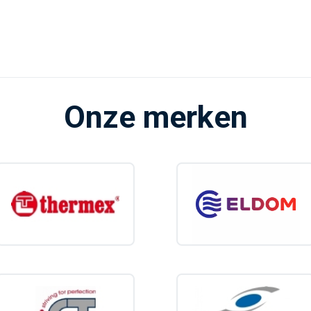
d- en warmwaterleiding
ijk van het type zijn ze geschikt voor één tappunt (bijvoorbeeld een keuken) o
igheid en comfort
e
aardgasgeisers voor binnengebruik
beschikken over meerdere beveili
Onze merken
iliging
ittingsbeveiliging
ing tegen onvoldoende trek of rookgasafvoer
t voor veilig gebruik en een stabiele watertemperatuur, ook bij wisselende wat
giezuinig warm water zonder boiler
 een aardgasgeiser geen warm water opslaat maar direct verwarmt, is er
gee
eiser een aantrekkelijke keuze voor huishoudens die: