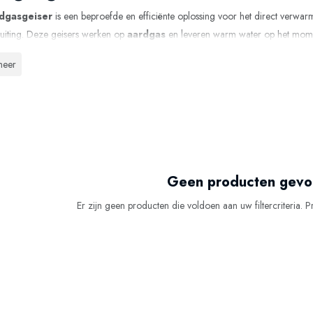
dgasgeiser
is een beproefde en efficiënte oplossing voor het direct verw
uiting. Deze geisers werken op
aardgas
en leveren warm water op het momen
boiler nodig en beschik je altijd over warm water, zolang de capaciteit van de
meer
geisers worden veel toegepast in woningen, appartementen, badkamers, keuk
e warmwatervoorziening belangrijk zijn.
is
een aardgasgeiser?
dgas geiser
verwarmt water via een gasbrander die automatisch inschakelt
ordt verwarmd wanneer dat nodig is, is dit systeem
energie-efficiënt
en ru
Geen producten gev
matische ontsteking, temperatuurregeling en diverse veiligheidssystemen.
Er zijn geen producten die voldoen aan uw filtercriteria. P
hikt voor vaste installaties binnenshuis
geisers zijn ontworpen voor
permanente installatie binnenshuis
en wor
e aardgasaansluiting
gasafvoer of concentrisch afvoersysteem