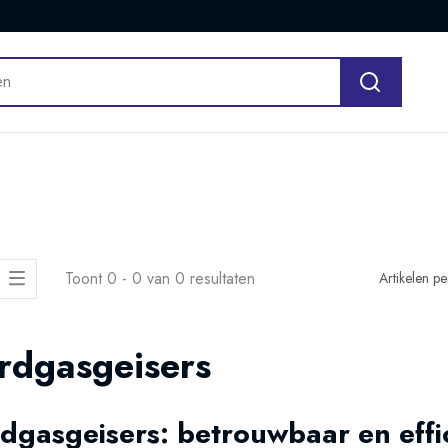
Toont 0 - 0 van 0 resultaten
Artikelen p
rdgasgeisers
dgasgeisers: betrouwbaar en effic