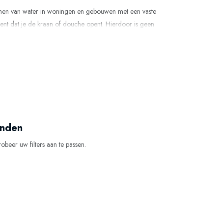
armen van water in woningen en gebouwen met een vaste
t dat je de kraan of douche opent. Hierdoor is geen
 geiser toereikend is.
ens en bijkeukens waar comfort, betrouwbaarheid en een
 zodra er warm water wordt gevraagd. Doordat het water
imtebesparend. Moderne aardgasgeisers zijn voorzien
onden
robeer uw filters aan te passen.
den aangesloten op: