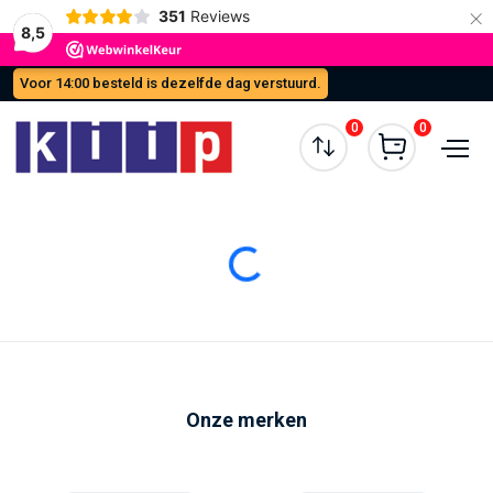
×
351
Reviews
8,5
Voor 14:00 besteld is dezelfde dag verstuurd.
0
0
Loading...
Onze merken