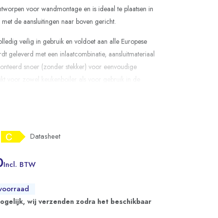
ntworpen voor wandmontage en is ideaal te plaatsen in
 met de aansluitingen naar boven gericht.
olledig veilig in gebruik en voldoet aan alle Europese
t geleverd met een inlaatcombinatie, aansluitmateriaal
nteerd snoer (zonder stekker) voor eenvoudige
hikt voor zowel keukenboiler als voor gebruik in de
Datasheet
0
Incl. BTW
voorraad
mogelijk, wij verzenden zodra het beschikbaar