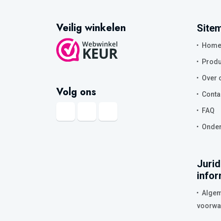
Veilig winkelen
Site
Hom
Produ
Over 
Volg ons
Conta
FAQ
Onder
Jurid
infor
Alge
voorwa