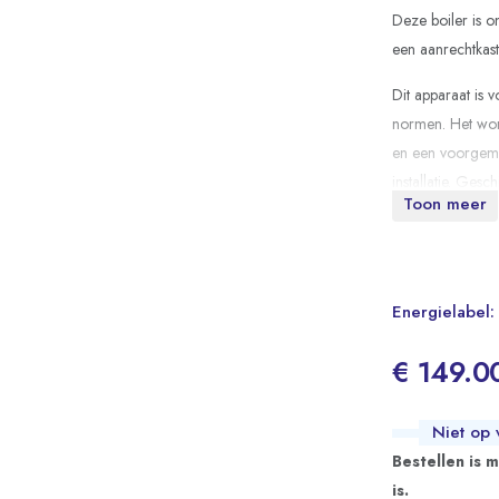
Deze boiler is o
een aanrechtkast
Dit apparaat is v
normen. Het word
en een voorgemo
installatie. Gesc
Toon meer
douche.
Energielabel:
€ 149.0
Niet op 
Bestellen is 
is.