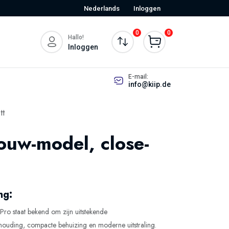
Nederlands
Inloggen
0
0
Hallo!
Inloggen
E-mail:
info@kiip.de
tt
ouw-model, close-
ng:
ro staat bekend om zijn uitstekende
erhouding, compacte behuizing en moderne uitstraling.