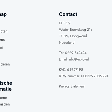
map
Contact
KIIP B.V.
e
Wester Boekelweg 21a
cten
1718MJ Hoogwoud
ons
Nederland
ct
Tel: 0229 842424
Email:
info@kiip-bv.nl
delen
KVK: 64957195
BTW nummer: NL855920853B01
ische
Privacy Statement
matie
mene
arden