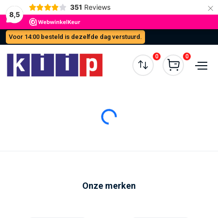
×
351
Reviews
8,5
Voor 14:00 besteld is dezelfde dag verstuurd.
0
0
Loading...
Onze merken