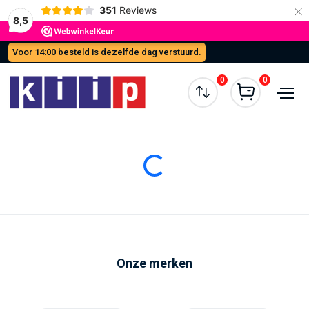
×
351
Reviews
8,5
Voor 14:00 besteld is dezelfde dag verstuurd.
0
0
Loading...
Onze merken