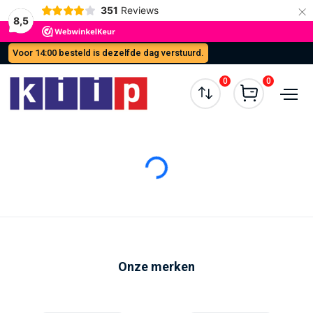
×
351
Reviews
8,5
Voor 14:00 besteld is dezelfde dag verstuurd.
0
0
Loading...
Onze merken