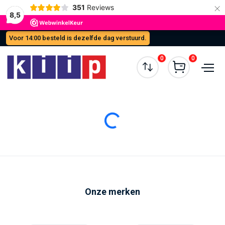
×
351
Reviews
8,5
Voor 14:00 besteld is dezelfde dag verstuurd.
0
0
Loading...
Onze merken