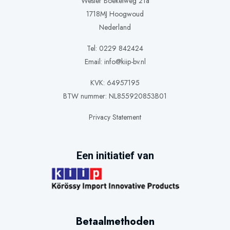
Wester Boekelweg 21a
1718MJ Hoogwoud
Nederland
Tel: 0229 842424
Email:
info@kiip-bv.nl
KVK: 64957195
BTW nummer: NL855920853B01
Privacy Statement
Een initiatief van
Betaalmethoden