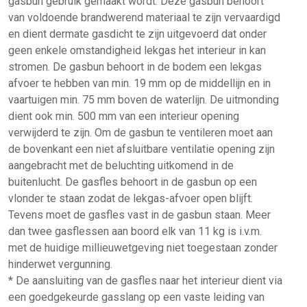
gasbun gebruik gemaakt wordt. Deze gasbun behoort
van voldoende brandwerend materiaal te zijn vervaardigd
en dient dermate gasdicht te zijn uitgevoerd dat onder
geen enkele omstandigheid lekgas het interieur in kan
stromen. De gasbun behoort in de bodem een lekgas
afvoer te hebben van min. 19 mm op de middellijn en in
vaartuigen min. 75 mm boven de waterlijn. De uitmonding
dient ook min. 500 mm van een interieur opening
verwijderd te zijn. Om de gasbun te ventileren moet aan
de bovenkant een niet afsluitbare ventilatie opening zijn
aangebracht met de beluchting uitkomend in de
buitenlucht. De gasfles behoort in de gasbun op een
vlonder te staan zodat de lekgas-afvoer open blijft.
Tevens moet de gasfles vast in de gasbun staan. Meer
dan twee gasflessen aan boord elk van 11 kg is i.v.m.
met de huidige millieuwetgeving niet toegestaan zonder
hinderwet vergunning.
* De aansluiting van de gasfles naar het interieur dient via
een goedgekeurde gasslang op een vaste leiding van