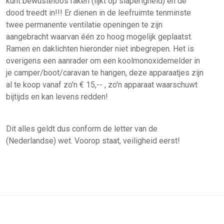
kunt bewusteloos raken (lijkt op slaperigheid) en de
dood treedt in!!! Er dienen in de leefruimte tenminste
twee permanente ventilatie openingen te zijn
aangebracht waarvan één zo hoog mogelijk geplaatst.
Ramen en daklichten hieronder niet inbegrepen. Het is
overigens een aanrader om een koolmonoxidemelder in
je camper/boot/caravan te hangen, deze apparaatjes zijn
al te koop vanaf zo'n € 15,-- , zo'n apparaat waarschuwt
bijtijds en kan levens redden!
Dit alles geldt dus conform de letter van de
(Nederlandse) wet. Voorop staat, veiligheid eerst!