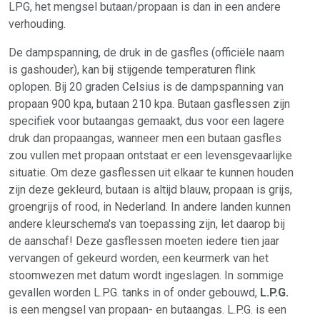
LPG, het mengsel butaan/propaan is dan in een andere
verhouding.
De dampspanning, de druk in de gasfles (officiële naam
is gashouder), kan bij stijgende temperaturen flink
oplopen. Bij 20 graden Celsius is de dampspanning van
propaan 900 kpa, butaan 210 kpa. Butaan gasflessen zijn
specifiek voor butaangas gemaakt, dus voor een lagere
druk dan propaangas, wanneer men een butaan gasfles
zou vullen met propaan ontstaat er een levensgevaarlijke
situatie. Om deze gasflessen uit elkaar te kunnen houden
zijn deze gekleurd, butaan is altijd blauw, propaan is grijs,
groengrijs of rood, in Nederland. In andere landen kunnen
andere kleurschema's van toepassing zijn, let daarop bij
de aanschaf! Deze gasflessen moeten iedere tien jaar
vervangen of gekeurd worden, een keurmerk van het
stoomwezen met datum wordt ingeslagen. In sommige
gevallen worden L.P.G. tanks in of onder gebouwd,
L.P.G.
is een mengsel van propaan- en butaangas. L.P.G. is een