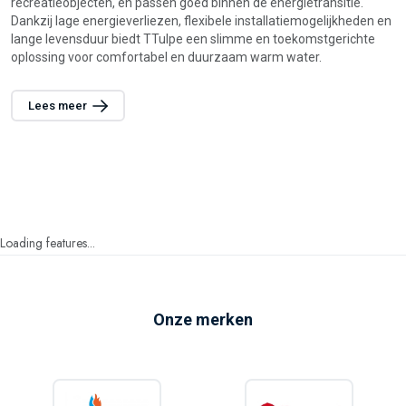
recreatieobjecten, en passen goed binnen de energietransitie.
b
Dankzij lage energieverliezen, flexibele installatiemogelijkheden en
e
lange levensduur biedt TTulpe een slimme en toekomstgerichte
g
oplossing voor comfortabel en duurzaam warm water.
D
v
Lees meer
Loading features...
Onze merken