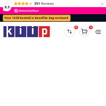
×
351
Reviews
8,5
Voor 14:00 besteld is dezelfde dag verstuurd.
0
0